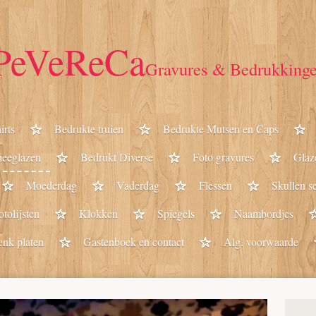
PeVeReCa
Gravures & Bedrukking
irts
Bedrukte truien
Bedrukte Mutsen en Caps
heeglazen
Bedrukt Diverse
Foto gravures
Glaz
Moederdag
Vaderdag
Flessen
Skullen se
otolijsten
Klokken
Spiegels
Naambordjes
enk platen
Gastenboek en contact
Alg. voorwaarde