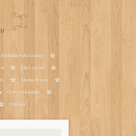
en
Bedrukte babykleding
en
Thee glazen
ts
Thema flessen
Geboortekaartjes
Prijslijst