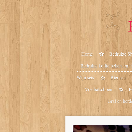
Ga
direct
naar
de
hoofdinhoud
Home
Bedrukte Sh
Bedrukte koffie bekers en t
Wijn sets
Bier sets
Voetbalschoen
F
Graf en herd