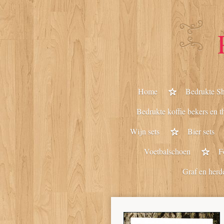
Ga
direct
naar
de
hoofdinhoud
Home
Bedrukte Sh
Bedrukte koffie bekers en t
Wijn sets
Bier sets
Voetbalschoen
F
Graf en herd