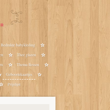
en
Bedrukte babykleding
en
Thee glazen
ts
Thema flessen
Geboortekaartjes
Prijslijst