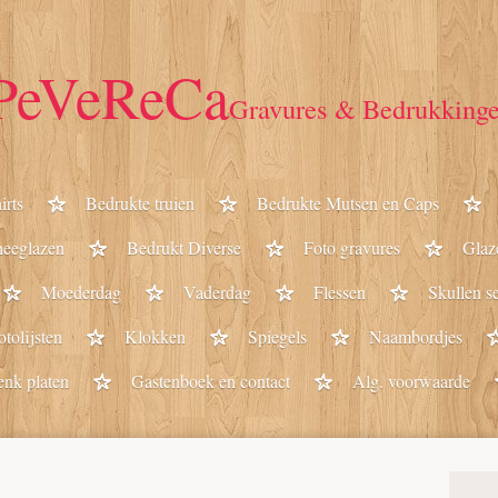
PeVeReCa
Gravures & Bedrukking
irts
Bedrukte truien
Bedrukte Mutsen en Caps
heeglazen
Bedrukt Diverse
Foto gravures
Glaz
Moederdag
Vaderdag
Flessen
Skullen se
otolijsten
Klokken
Spiegels
Naambordjes
enk platen
Gastenboek en contact
Alg. voorwaarde